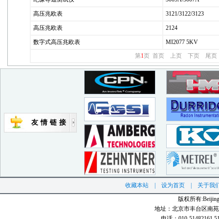
高压兆欧表
3121/3122/3123
高压兆欧表
2124
数字式高压兆欧表
MI2077 5KV
第
1
页
首页
上页
下页
尾页
友情链接
收藏本站
|
设为首页
|
关于我
版权所有:Beijing N
地址：北京市丰台区南苑北
电话：010-51482161 51