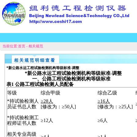
当前位置:
首页
- 相关规范
相关规范明细查看
*新公路水运工程试验检测机构等级标准-调整
*新公路水运工程试验检测机构等级标准
-
调整
一、公路工程试验检测机构等级标准
表
1
公路工程试验检测人员配备
等级
综合甲级
综合乙级
*
持试验检测人
≥28
人
≥16
人
员证书总人数
[
修改为：
≥50
人
]
[
修改为：
≥25
人
]
*
持试验检测工
≥12
人
≥6
人
程师证书人数
相关专业高级
≥4
人
≥1
人